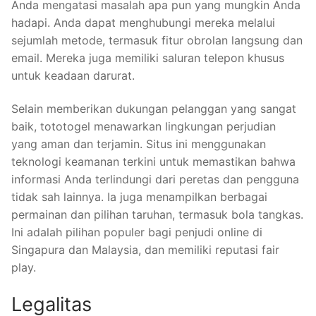
Anda mengatasi masalah apa pun yang mungkin Anda
hadapi. Anda dapat menghubungi mereka melalui
sejumlah metode, termasuk fitur obrolan langsung dan
email. Mereka juga memiliki saluran telepon khusus
untuk keadaan darurat.
Selain memberikan dukungan pelanggan yang sangat
baik, tototogel menawarkan lingkungan perjudian
yang aman dan terjamin. Situs ini menggunakan
teknologi keamanan terkini untuk memastikan bahwa
informasi Anda terlindungi dari peretas dan pengguna
tidak sah lainnya. Ia juga menampilkan berbagai
permainan dan pilihan taruhan, termasuk bola tangkas.
Ini adalah pilihan populer bagi penjudi online di
Singapura dan Malaysia, dan memiliki reputasi fair
play.
Legalitas