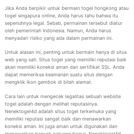
Jika Anda berpikir untuk bermain togel hongkong atau
togel singapura online, Anda harus tahu bahwa itu
sepenuhnya legal. Sebab, permainan tersebut diatur
oleh pemerintah Indonesia. Namun, Anda harus
menyadari risiko yang ada dalam permainan ini.
Untuk alasan ini, penting untuk bermain hanya di situs
web yang sah. Situs togel yang memiliki reputasi baik
akan memiliki koneksi aman dan sertifikat SSL. Anda
dapat memeriksa keamanan suatu situs dengan
mengklik ikon gembok di bilah alamat.
Cara lain untuk mengecek legalitas sebuah website
togel adalah dengan melihat reputasinya.
Nenektogel4d adalah situs togel terkemuka yang
memiliki reputasi sangat baik dan menawarkan
koneksi aman. Ini juga aman untuk digunakan dan
menawarkan banyak peluang bonus. Nenektogel4d