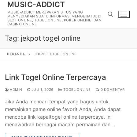
MUSIC-ADDICT
Lompat
ke
MUSIC-ADDICT MERUPAKAN SITUS YANG
MENYEDIAKAN SUATU INFORMASI MENGENAI JUDI
konten
SLOT ONLINE, TOGEL ONLINE, POKER ONLINE, DAN
CASINO ONLINE
Tag:
jekpot togel online
Cari:
BERANDA
JEKPOT TOGEL ONLINE
Link Togel Online Terpercaya
ADMIN
JULI 1, 2026
TOGEL ONLINE
0 KOMENTAR
Jika Anda mencari tempat yang bagus untuk
memainkan game online favorit Anda, Anda dapat
mencoba link kapaltogel online terpercaya. Ini
menawarkan berbagai macam permainan dan…