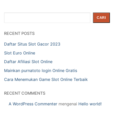
Cari
CARI
RECENT POSTS
Daftar Situs Slot Gacor 2023
Slot Euro Online
Daftar Afiliasi Slot Online
Mainkan purnatoto login Online Gratis
Cara Menemukan Game Slot Online Terbaik
RECENT COMMENTS
A WordPress Commenter
mengenai
Hello world!