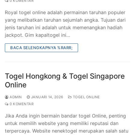
0 KOMENTAR
Royal togel online adalah permainan taruhan populer
yang melibatkan taruhan sejumlah angka. Tujuan dari
jenis taruhan ini adalah untuk memenangkan hadiah
jackpot. Gim kapaltogel ini…
BACA SELENGKAPNYA %RARR;
Togel Hongkong & Togel Singapore
Online
ADMIN
JANUARI 14, 2026
TOGEL ONLINE
0 KOMENTAR
Jika Anda ingin bermain bandar togel Online, penting
untuk memilih website yang memiliki reputasi dan
terpercaya. Website nenektogel merupakan salah satu