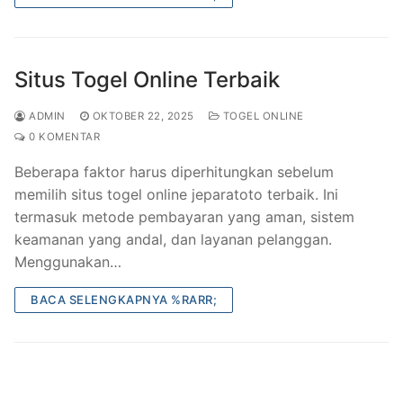
Situs Togel Online Terbaik
ADMIN
OKTOBER 22, 2025
TOGEL ONLINE
0 KOMENTAR
Beberapa faktor harus diperhitungkan sebelum
memilih situs togel online jeparatoto terbaik. Ini
termasuk metode pembayaran yang aman, sistem
keamanan yang andal, dan layanan pelanggan.
Menggunakan…
BACA SELENGKAPNYA %RARR;