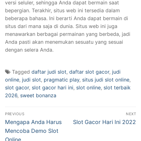
versi seluler, sehingga Anda dapat bermain saat
bepergian. Terakhir, situs web ini tersedia dalam
beberapa bahasa. Ini berarti Anda dapat bermain di
situs dari mana saja di dunia. Situs web ini juga
menawarkan berbagai permainan yang berbeda, jadi
Anda pasti akan menemukan sesuatu yang sesuai
dengan selera Anda.
Tagged
daftar judi slot
,
daftar slot gacor
,
judi
online
,
judi slot
,
pragmatic play
,
situs judi slot online
,
slot gacor
,
slot gacor hari ini
,
slot online
,
slot terbaik
2026
,
sweet bonanza
Navigasi
PREVIOUS
NEXT
pos
Previous
Next
Mengapa Anda Harus
Slot Gacor Hari Ini 2022
post:
post:
Mencoba Demo Slot
Online