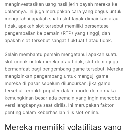
menginvestasikan uang hasil jerih payah mereka ke
dalamnya. Ini juga merupakan cara yang bagus untuk
mengetahui apakah suatu slot layak dimainkan atau
tidak, apakah slot tersebut memiliki persentase
pengembalian ke pemain (RTP) yang tinggi, dan
apakah slot tersebut sangat fluktuatif atau tidak.
Selain membantu pemain mengetahui apakah suatu
slot cocok untuk mereka atau tidak, slot demo juga
bermanfaat bagi pengembang game tersebut. Mereka
mengizinkan pengembang untuk menguji game
mereka di pasar sebelum diluncurkan, jika game
tersebut terbukti populer dalam mode demo maka
kemungkinan besar ada pemain yang ingin mencoba
versi lengkapnya saat dirilis. Ini merupakan faktor
penting dalam keberhasilan rilis slot online.
Mereka memiliki volatilitas yang