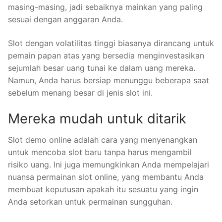
masing-masing, jadi sebaiknya mainkan yang paling
sesuai dengan anggaran Anda.
Slot dengan volatilitas tinggi biasanya dirancang untuk
pemain papan atas yang bersedia menginvestasikan
sejumlah besar uang tunai ke dalam uang mereka.
Namun, Anda harus bersiap menunggu beberapa saat
sebelum menang besar di jenis slot ini.
Mereka mudah untuk ditarik
Slot demo online adalah cara yang menyenangkan
untuk mencoba slot baru tanpa harus mengambil
risiko uang. Ini juga memungkinkan Anda mempelajari
nuansa permainan slot online, yang membantu Anda
membuat keputusan apakah itu sesuatu yang ingin
Anda setorkan untuk permainan sungguhan.