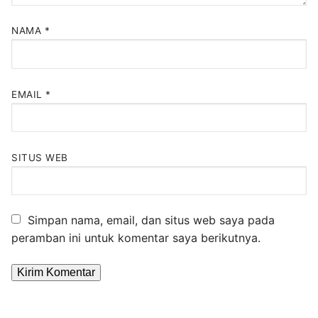
NAMA
*
EMAIL
*
SITUS WEB
Simpan nama, email, dan situs web saya pada
peramban ini untuk komentar saya berikutnya.