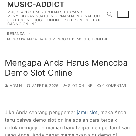
MUSIC-ADDICT
Lompat
ke
MUSIC-ADDICT MERUPAKAN SITUS YANG
MENYEDIAKAN SUATU INFORMASI MENGENAI JUDI
konten
SLOT ONLINE, TOGEL ONLINE, POKER ONLINE, DAN
CASINO ONLINE
BERANDA
Cari:
MENGAPA ANDA HARUS MENCOBA DEMO SLOT ONLINE
Mengapa Anda Harus Mencoba
Demo Slot Online
ADMIN
MARET 9, 2026
SLOT ONLINE
0 KOMENTAR
Jika Anda seorang penggemar
jamu slot
, maka Anda
tahu bahwa demo slot online adalah cara terbaik
untuk menguji permainan baru tanpa mempertaruhkan
uang Anda. Anda dapat memainkan slot demo di