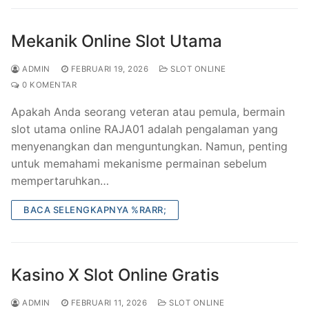
Mekanik Online Slot Utama
ADMIN
FEBRUARI 19, 2026
SLOT ONLINE
0 KOMENTAR
Apakah Anda seorang veteran atau pemula, bermain
slot utama online RAJA01 adalah pengalaman yang
menyenangkan dan menguntungkan. Namun, penting
untuk memahami mekanisme permainan sebelum
mempertaruhkan…
BACA SELENGKAPNYA %RARR;
Kasino X Slot Online Gratis
ADMIN
FEBRUARI 11, 2026
SLOT ONLINE