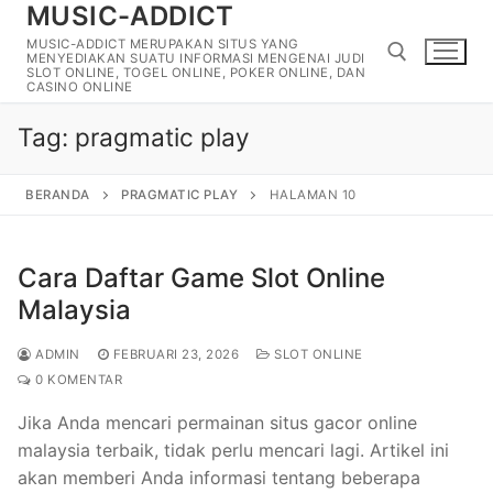
MUSIC-ADDICT
Lompat
ke
MUSIC-ADDICT MERUPAKAN SITUS YANG
MENYEDIAKAN SUATU INFORMASI MENGENAI JUDI
konten
SLOT ONLINE, TOGEL ONLINE, POKER ONLINE, DAN
CASINO ONLINE
Tag:
pragmatic play
Cari:
BERANDA
PRAGMATIC PLAY
HALAMAN 10
Cara Daftar Game Slot Online
Malaysia
ADMIN
FEBRUARI 23, 2026
SLOT ONLINE
0 KOMENTAR
Jika Anda mencari permainan situs gacor online
malaysia terbaik, tidak perlu mencari lagi. Artikel ini
akan memberi Anda informasi tentang beberapa