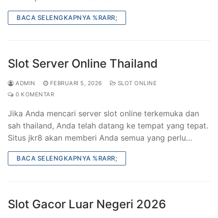
BACA SELENGKAPNYA %RARR;
Slot Server Online Thailand
ADMIN
FEBRUARI 5, 2026
SLOT ONLINE
0 KOMENTAR
Jika Anda mencari server slot online terkemuka dan
sah thailand, Anda telah datang ke tempat yang tepat.
Situs jkr8 akan memberi Anda semua yang perlu…
BACA SELENGKAPNYA %RARR;
Slot Gacor Luar Negeri 2026