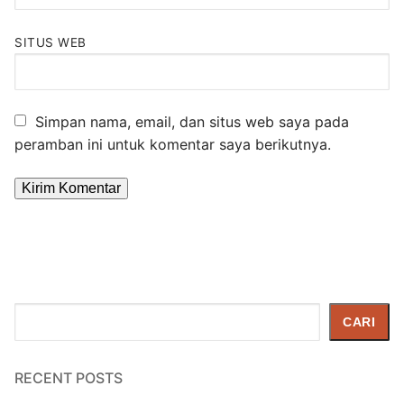
SITUS WEB
Simpan nama, email, dan situs web saya pada
peramban ini untuk komentar saya berikutnya.
Cari
CARI
RECENT POSTS