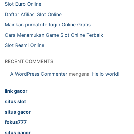
Slot Euro Online
Daftar Afiliasi Slot Online
Mainkan purnatoto login Online Gratis
Cara Menemukan Game Slot Online Terbaik
Slot Resmi Online
RECENT COMMENTS
A WordPress Commenter
mengenai
Hello world!
link gacor
situs slot
situs gacor
fokus777
situs gacor