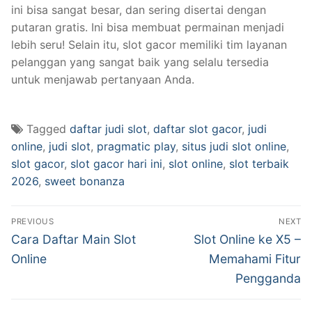
ini bisa sangat besar, dan sering disertai dengan
putaran gratis. Ini bisa membuat permainan menjadi
lebih seru! Selain itu, slot gacor memiliki tim layanan
pelanggan yang sangat baik yang selalu tersedia
untuk menjawab pertanyaan Anda.
Tagged
daftar judi slot
,
daftar slot gacor
,
judi
online
,
judi slot
,
pragmatic play
,
situs judi slot online
,
slot gacor
,
slot gacor hari ini
,
slot online
,
slot terbaik
2026
,
sweet bonanza
Navigasi
PREVIOUS
NEXT
pos
Previous
Next
Cara Daftar Main Slot
Slot Online ke X5 –
post:
post:
Online
Memahami Fitur
Pengganda