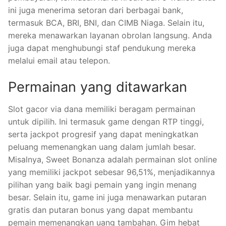
ini juga menerima setoran dari berbagai bank,
termasuk BCA, BRI, BNI, dan CIMB Niaga. Selain itu,
mereka menawarkan layanan obrolan langsung. Anda
juga dapat menghubungi staf pendukung mereka
melalui email atau telepon.
Permainan yang ditawarkan
Slot gacor via dana memiliki beragam permainan
untuk dipilih. Ini termasuk game dengan RTP tinggi,
serta jackpot progresif yang dapat meningkatkan
peluang memenangkan uang dalam jumlah besar.
Misalnya, Sweet Bonanza adalah permainan slot online
yang memiliki jackpot sebesar 96,51%, menjadikannya
pilihan yang baik bagi pemain yang ingin menang
besar. Selain itu, game ini juga menawarkan putaran
gratis dan putaran bonus yang dapat membantu
pemain memenangkan uang tambahan. Gim hebat