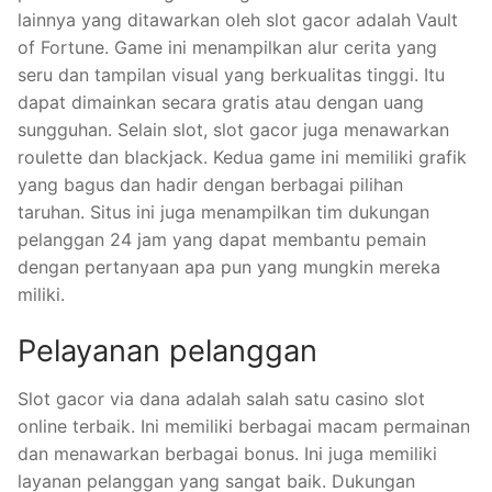
lainnya yang ditawarkan oleh slot gacor adalah Vault
of Fortune. Game ini menampilkan alur cerita yang
seru dan tampilan visual yang berkualitas tinggi. Itu
dapat dimainkan secara gratis atau dengan uang
sungguhan. Selain slot, slot gacor juga menawarkan
roulette dan blackjack. Kedua game ini memiliki grafik
yang bagus dan hadir dengan berbagai pilihan
taruhan. Situs ini juga menampilkan tim dukungan
pelanggan 24 jam yang dapat membantu pemain
dengan pertanyaan apa pun yang mungkin mereka
miliki.
Pelayanan pelanggan
Slot gacor via dana adalah salah satu casino slot
online terbaik. Ini memiliki berbagai macam permainan
dan menawarkan berbagai bonus. Ini juga memiliki
layanan pelanggan yang sangat baik. Dukungan