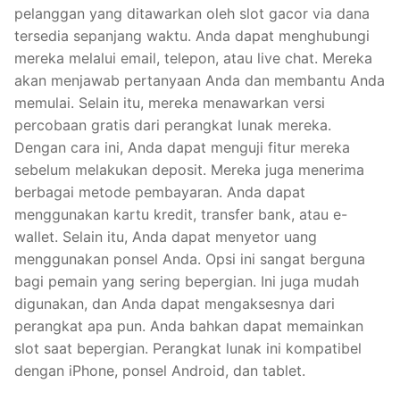
pelanggan yang ditawarkan oleh slot gacor via dana
tersedia sepanjang waktu. Anda dapat menghubungi
mereka melalui email, telepon, atau live chat. Mereka
akan menjawab pertanyaan Anda dan membantu Anda
memulai. Selain itu, mereka menawarkan versi
percobaan gratis dari perangkat lunak mereka.
Dengan cara ini, Anda dapat menguji fitur mereka
sebelum melakukan deposit. Mereka juga menerima
berbagai metode pembayaran. Anda dapat
menggunakan kartu kredit, transfer bank, atau e-
wallet. Selain itu, Anda dapat menyetor uang
menggunakan ponsel Anda. Opsi ini sangat berguna
bagi pemain yang sering bepergian. Ini juga mudah
digunakan, dan Anda dapat mengaksesnya dari
perangkat apa pun. Anda bahkan dapat memainkan
slot saat bepergian. Perangkat lunak ini kompatibel
dengan iPhone, ponsel Android, dan tablet.