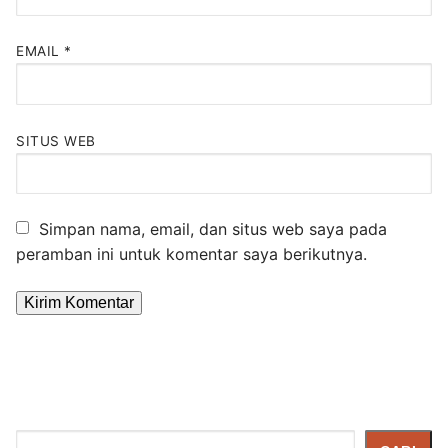
EMAIL
*
SITUS WEB
Simpan nama, email, dan situs web saya pada
peramban ini untuk komentar saya berikutnya.
Cari