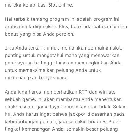
mereka ke aplikasi Slot online.
Hal terbaik tentang program ini adalah program ini
gratis untuk digunakan. Plus, tidak ada batasan jumlah
bonus yang bisa Anda peroleh.
Jika Anda tertarik untuk memainkan permainan slot,
penting untuk mengetahui mana yang menawarkan
pembayaran tertinggi. Ini akan memungkinkan Anda
untuk memaksimalkan peluang Anda untuk
memenangkan banyak uang.
Anda juga harus memperhatikan RTP dan winrate
sebuah game. Ini akan membantu Anda menentukan
apakah suatu game layak dimainkan atau tidak. Selain
itu, Anda harus ingat bahwa jackpot didasarkan pada
keberuntungan pemain, jadi semakin tinggi RTP dan
tingkat kemenangan Anda, semakin besar peluang