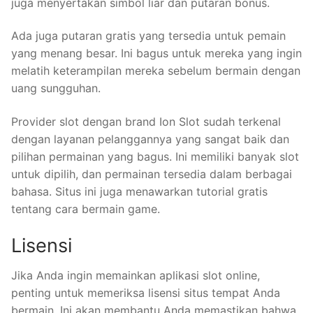
juga menyertakan simbol liar dan putaran bonus.
Ada juga putaran gratis yang tersedia untuk pemain
yang menang besar. Ini bagus untuk mereka yang ingin
melatih keterampilan mereka sebelum bermain dengan
uang sungguhan.
Provider slot dengan brand Ion Slot sudah terkenal
dengan layanan pelanggannya yang sangat baik dan
pilihan permainan yang bagus. Ini memiliki banyak slot
untuk dipilih, dan permainan tersedia dalam berbagai
bahasa. Situs ini juga menawarkan tutorial gratis
tentang cara bermain game.
Lisensi
Jika Anda ingin memainkan aplikasi slot online,
penting untuk memeriksa lisensi situs tempat Anda
bermain. Ini akan membantu Anda memastikan bahwa