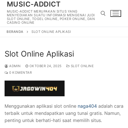
MUSIC-ADDICT
Lompat
ke
MUSIC-ADDICT MERUPAKAN SITUS YANG
MENYEDIAKAN SUATU INFORMASI MENGENAI JUDI
konten
SLOT ONLINE, TOGEL ONLINE, POKER ONLINE, DAN
CASINO ONLINE
BERANDA
SLOT ONLINE APLIKASI
Cari:
Slot Online Aplikasi
ADMIN
OKTOBER 24, 2025
SLOT ONLINE
0 KOMENTAR
Menggunakan aplikasi slot online
naga404
adalah cara
terbaik untuk mendapatkan uang tunai gratis.
Namun,
penting untuk berhati-hati saat memilih situs.