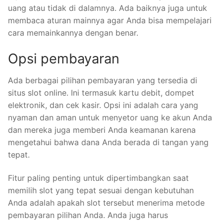
uang atau tidak di dalamnya. Ada baiknya juga untuk
membaca aturan mainnya agar Anda bisa mempelajari
cara memainkannya dengan benar.
Opsi pembayaran
Ada berbagai pilihan pembayaran yang tersedia di
situs slot online. Ini termasuk kartu debit, dompet
elektronik, dan cek kasir. Opsi ini adalah cara yang
nyaman dan aman untuk menyetor uang ke akun Anda
dan mereka juga memberi Anda keamanan karena
mengetahui bahwa dana Anda berada di tangan yang
tepat.
Fitur paling penting untuk dipertimbangkan saat
memilih slot yang tepat sesuai dengan kebutuhan
Anda adalah apakah slot tersebut menerima metode
pembayaran pilihan Anda. Anda juga harus