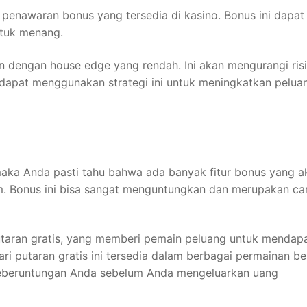
penawaran bonus yang tersedia di kasino. Bonus ini dapat
tuk menang.
dengan house edge yang rendah. Ini akan mengurangi ris
a dapat menggunakan strategi ini untuk meningkatkan pelua
maka Anda pasti tahu bahwa ada banyak fitur bonus yang a
. Bonus ini bisa sangat menguntungkan dan merupakan ca
utaran gratis, yang memberi pemain peluang untuk mendap
ri putaran gratis ini tersedia dalam berbagai permainan be
 keberuntungan Anda sebelum Anda mengeluarkan uang