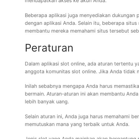
mendapatkan akses ke akun Anda.
Beberapa aplikasi juga menyediakan dukungan p
dengan aplikasi Anda. Selain itu, beberapa situs
membantu mereka memahami situs tersebut seb
Peraturan
Dalam aplikasi slot online, ada aturan tertentu y
anggota komunitas slot online. Jika Anda tidak m
Inilah sebabnya mengapa Anda harus memastika
bermain. Aturan-aturan ini akan membantu An
lebih banyak uang.
Selain aturan ini, Anda juga harus memahami ber
memutuskan mana yang terbaik untuk Anda.
Jenis slot yang Anda mainkan akan bergantung 