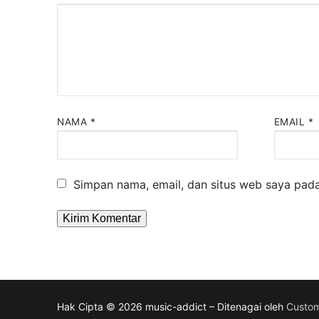
NAMA
*
EMAIL
*
Simpan nama, email, dan situs web saya pada
Hak Cipta © 2026 music-addict – Ditenagai oleh
Custom