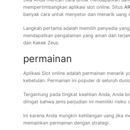
mempertimbangkan aplikasi slot online. Situs
A
banyak cara untuk menyetor dan menarik uang 
Langkah pertama adalah memilih penyedia yang 
mendapatkan pengalaman yang aman dan terjami
dan Kakek Zeus.
permainan
Aplikasi Slot online adalah permainan menari
kebetulan. Permainan ini populer di seluruh duni
Tergantung pada tingkat keahlian Anda, Anda b
diingat bahwa jenis perjudian ini memiliki risik
Ini karena Anda mungkin kehilangan uang jika m
memainkan permainan dengan strategi.