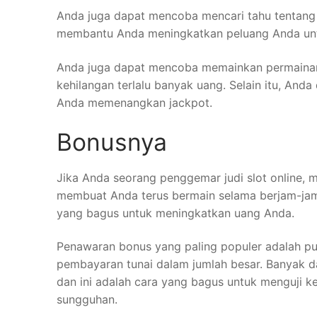
Anda juga dapat mencoba mencari tahu tentang 
membantu Anda meningkatkan peluang Anda un
Anda juga dapat mencoba memainkan permainan 
kehilangan terlalu banyak uang. Selain itu, And
Anda memenangkan jackpot.
Bonusnya
Jika Anda seorang penggemar judi slot online, 
membuat Anda terus bermain selama berjam-jam
yang bagus untuk meningkatkan uang Anda.
Penawaran bonus yang paling populer adalah p
pembayaran tunai dalam jumlah besar. Banyak da
dan ini adalah cara yang bagus untuk menguji
sungguhan.