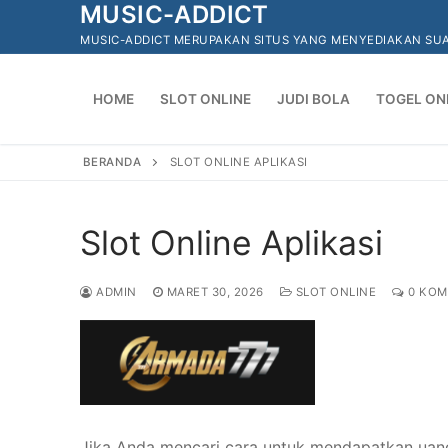
MUSIC-ADDICT
Lompat
ke
MUSIC-ADDICT MERUPAKAN SITUS YANG MENYEDIAKAN SUAT
konten
HOME
SLOT ONLINE
JUDI BOLA
TOGEL ON
BERANDA
SLOT ONLINE APLIKASI
Slot Online Aplikasi
ADMIN
MARET 30, 2026
SLOT ONLINE
0 KOM
Jika Anda mencari cara untuk mendapatkan uang