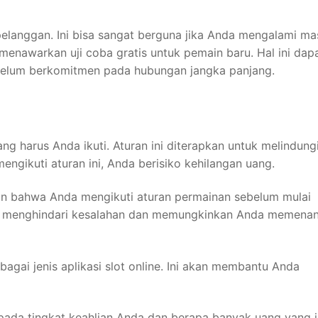
elanggan. Ini bisa sangat berguna jika Anda mengalami ma
 menawarkan uji coba gratis untuk pemain baru. Hal ini dap
elum berkomitmen pada hubungan jangka panjang.
ang harus Anda ikuti. Aturan ini diterapkan untuk melindung
engikuti aturan ini, Anda berisiko kehilangan uang.
n bahwa Anda mengikuti aturan permainan sebelum mulai
da menghindari kesalahan dan memungkinkan Anda memena
bagai jenis aplikasi slot online. Ini akan membantu Anda
pada tingkat keahlian Anda dan berapa banyak uang yang i