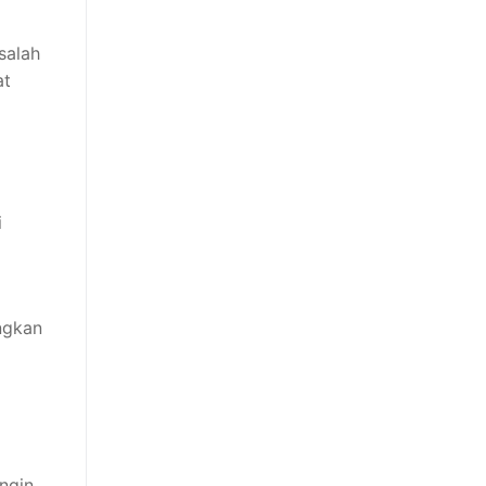
salah
at
i
ngkan
ngin