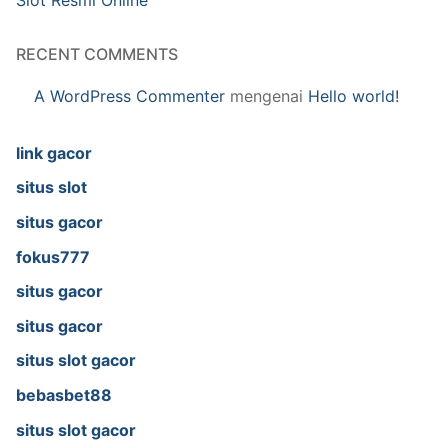
RECENT COMMENTS
A WordPress Commenter
mengenai
Hello world!
link gacor
situs slot
situs gacor
fokus777
situs gacor
situs gacor
situs slot gacor
bebasbet88
situs slot gacor