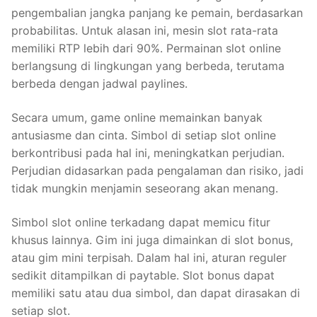
pengembalian jangka panjang ke pemain, berdasarkan
probabilitas. Untuk alasan ini, mesin slot rata-rata
memiliki RTP lebih dari 90%. Permainan slot online
berlangsung di lingkungan yang berbeda, terutama
berbeda dengan jadwal paylines.
Secara umum, game online memainkan banyak
antusiasme dan cinta. Simbol di setiap slot online
berkontribusi pada hal ini, meningkatkan perjudian.
Perjudian didasarkan pada pengalaman dan risiko, jadi
tidak mungkin menjamin seseorang akan menang.
Simbol slot online terkadang dapat memicu fitur
khusus lainnya. Gim ini juga dimainkan di slot bonus,
atau gim mini terpisah. Dalam hal ini, aturan reguler
sedikit ditampilkan di paytable. Slot bonus dapat
memiliki satu atau dua simbol, dan dapat dirasakan di
setiap slot.