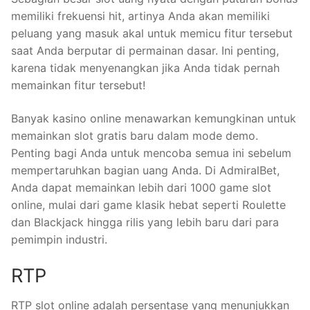
memiliki frekuensi hit, artinya Anda akan memiliki
peluang yang masuk akal untuk memicu fitur tersebut
saat Anda berputar di permainan dasar. Ini penting,
karena tidak menyenangkan jika Anda tidak pernah
memainkan fitur tersebut!
Banyak kasino online menawarkan kemungkinan untuk
memainkan slot gratis baru dalam mode demo.
Penting bagi Anda untuk mencoba semua ini sebelum
mempertaruhkan bagian uang Anda. Di AdmiralBet,
Anda dapat memainkan lebih dari 1000 game slot
online, mulai dari game klasik hebat seperti Roulette
dan Blackjack hingga rilis yang lebih baru dari para
pemimpin industri.
RTP
RTP slot online adalah persentase yang menunjukkan