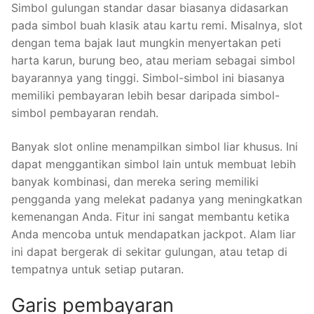
Simbol gulungan standar dasar biasanya didasarkan
pada simbol buah klasik atau kartu remi. Misalnya, slot
dengan tema bajak laut mungkin menyertakan peti
harta karun, burung beo, atau meriam sebagai simbol
bayarannya yang tinggi. Simbol-simbol ini biasanya
memiliki pembayaran lebih besar daripada simbol-
simbol pembayaran rendah.
Banyak slot online menampilkan simbol liar khusus. Ini
dapat menggantikan simbol lain untuk membuat lebih
banyak kombinasi, dan mereka sering memiliki
pengganda yang melekat padanya yang meningkatkan
kemenangan Anda. Fitur ini sangat membantu ketika
Anda mencoba untuk mendapatkan jackpot. Alam liar
ini dapat bergerak di sekitar gulungan, atau tetap di
tempatnya untuk setiap putaran.
Garis pembayaran