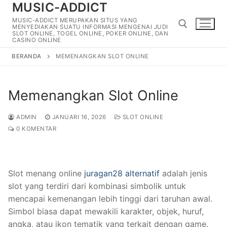
MUSIC-ADDICT
Lompat
ke
MUSIC-ADDICT MERUPAKAN SITUS YANG
MENYEDIAKAN SUATU INFORMASI MENGENAI JUDI
konten
SLOT ONLINE, TOGEL ONLINE, POKER ONLINE, DAN
CASINO ONLINE
BERANDA
MEMENANGKAN SLOT ONLINE
Cari:
Memenangkan Slot Online
ADMIN
JANUARI 16, 2026
SLOT ONLINE
0 KOMENTAR
Slot menang online
juragan28 alternatif
adalah jenis
slot yang terdiri dari kombinasi simbolik untuk
mencapai kemenangan lebih tinggi dari taruhan awal.
Simbol biasa dapat mewakili karakter, objek, huruf,
angka, atau ikon tematik yang terkait dengan game.