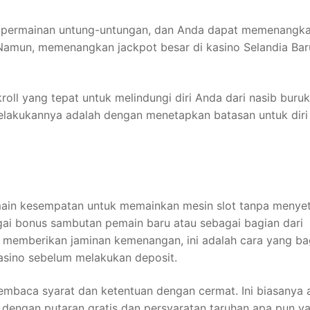
lah permainan untung-untungan, dan Anda dapat memenangk
Namun, memenangkan jackpot besar di kasino Selandia Bar
oll yang tepat untuk melindungi diri Anda dari nasib buru
 melakukannya adalah dengan menetapkan batasan untuk dir
emain kesempatan untuk memainkan mesin slot tanpa menye
agai bonus sambutan pemain baru atau sebagai bagian dari
ak memberikan jaminan kemenangan, ini adalah cara yang b
asino sebelum melakukan deposit.
embaca syarat dan ketentuan dengan cermat. Ini biasanya 
dengan putaran gratis dan persyaratan taruhan apa pun y