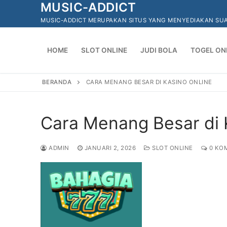
MUSIC-ADDICT
Lompat
ke
MUSIC-ADDICT MERUPAKAN SITUS YANG MENYEDIAKAN SUAT
konten
HOME
SLOT ONLINE
JUDI BOLA
TOGEL ON
BERANDA
CARA MENANG BESAR DI KASINO ONLINE
Cara Menang Besar di 
ADMIN
JANUARI 2, 2026
SLOT ONLINE
0 KO