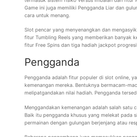
Game ini juga memiliki Pengganda Liar dan gulu
cara untuk menang.
Slot pencar yang menyenangkan dan mengasyikkan
fitur Tumbling Reels yang memberikan banyak ke
fitur Free Spins dan tiga hadiah jackpot progresi
Pengganda
Pengganda adalah fitur populer di slot online,
kemenangan mereka. Bentuknya bermacam-maca
melipatgandakan nilai hadiah. Pengganda tersedia
Menggandakan kemenangan adalah salah satu ca
Baik itu pengganda khusus yang melekat pada s
permainan dengan gulungan berjenjang atau resp