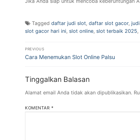
Jika Anda siap untuk mencoba keberuntungan Anda
Tagged
daftar judi slot
,
daftar slot gacor
,
judi
slot gacor hari ini
,
slot online
,
slot terbaik 2025
,
Navigasi
PREVIOUS
Previous
pos
Cara Menemukan Slot Online Palsu
post:
Tinggalkan Balasan
Alamat email Anda tidak akan dipublikasikan.
Ru
KOMENTAR
*