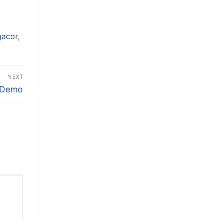
gacor
,
NEXT
a Demo