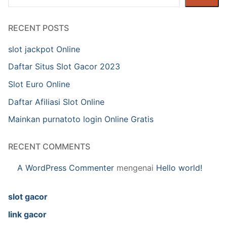
RECENT POSTS
slot jackpot Online
Daftar Situs Slot Gacor 2023
Slot Euro Online
Daftar Afiliasi Slot Online
Mainkan purnatoto login Online Gratis
RECENT COMMENTS
A WordPress Commenter
mengenai
Hello world!
slot gacor
link gacor