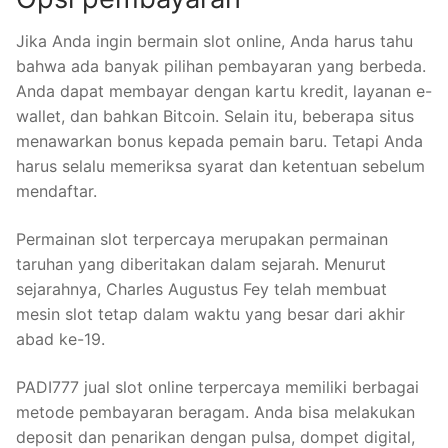
Jika Anda ingin bermain slot online, Anda harus tahu
bahwa ada banyak pilihan pembayaran yang berbeda.
Anda dapat membayar dengan kartu kredit, layanan e-
wallet, dan bahkan Bitcoin. Selain itu, beberapa situs
menawarkan bonus kepada pemain baru. Tetapi Anda
harus selalu memeriksa syarat dan ketentuan sebelum
mendaftar.
Permainan slot terpercaya merupakan permainan
taruhan yang diberitakan dalam sejarah. Menurut
sejarahnya, Charles Augustus Fey telah membuat
mesin slot tetap dalam waktu yang besar dari akhir
abad ke-19.
PADI777 jual slot online terpercaya memiliki berbagai
metode pembayaran beragam. Anda bisa melakukan
deposit dan penarikan dengan pulsa, dompet digital,