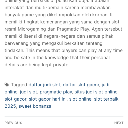
online yang berbasis di pulau Kamboja. It adalah
interaktif dan multi-pemain karena membawakan
banyak game yang dikelompokkan oleh korban. It
memiliki tingkat kemenangan yang sama dengan slot
resmi Microgaming dan Pragmatic Play. Agen tersebut
memiliki lisensi di negara-negara dan semua pihak
berwenang yang mengakui berkaitan tentang
tindakan. This means that players can play at any time
and be safe in the knowledge that their personal
details are being kept private.
Tagged
daftar judi slot
,
daftar slot gacor
,
judi
online
,
judi slot
,
pragmatic play
,
situs judi slot online
,
slot gacor
,
slot gacor hari ini
,
slot online
,
slot terbaik
2025
,
sweet bonanza
Navigasi
PREVIOUS
NEXT