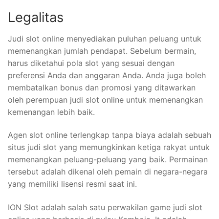
Legalitas
Judi slot online menyediakan puluhan peluang untuk
memenangkan jumlah pendapat. Sebelum bermain,
harus diketahui pola slot yang sesuai dengan
preferensi Anda dan anggaran Anda. Anda juga boleh
membatalkan bonus dan promosi yang ditawarkan
oleh perempuan judi slot online untuk memenangkan
kemenangan lebih baik.
Agen slot online terlengkap tanpa biaya adalah sebuah
situs judi slot yang memungkinkan ketiga rakyat untuk
memenangkan peluang-peluang yang baik. Permainan
tersebut adalah dikenal oleh pemain di negara-negara
yang memiliki lisensi resmi saat ini.
ION Slot adalah salah satu perwakilan game judi slot