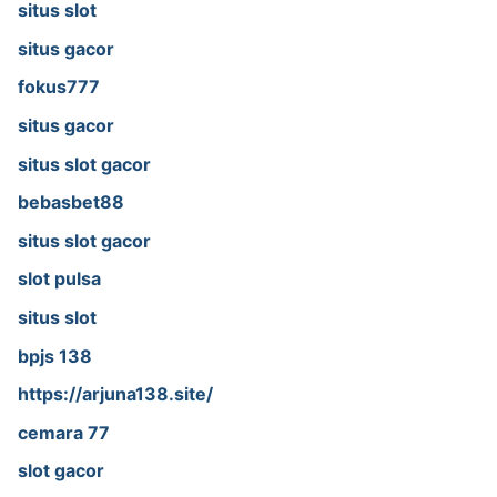
situs slot
situs gacor
fokus777
situs gacor
situs slot gacor
bebasbet88
situs slot gacor
slot pulsa
situs slot
bpjs 138
https://arjuna138.site/
cemara 77
slot gacor