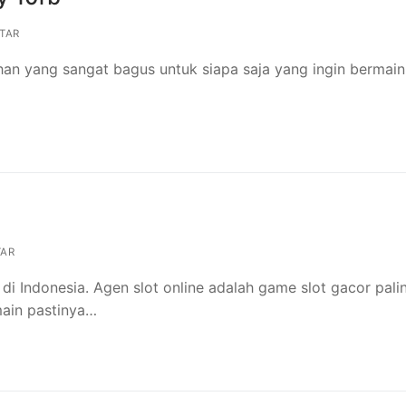
TAR
ilihan yang sangat bagus untuk siapa saja yang ingin bermai
AR
di Indonesia. Agen slot online adalah game slot gacor pali
ain pastinya…