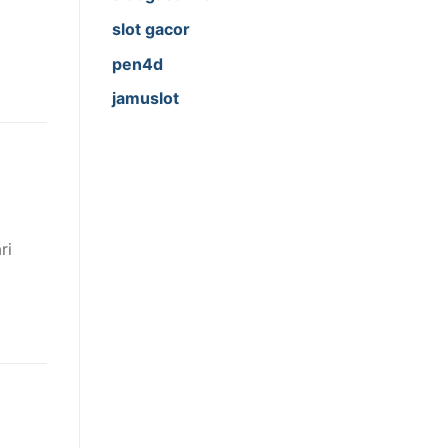
slot gacor
pen4d
jamuslot
ri