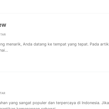
iew
TAR
ng menarik, Anda datang ke tempat yang tepat. Pada artike
enai…
TAR
ruhan yang sangat populer dan terpercaya di Indonesia. Jika
nggantikan kemenangan sebagai…