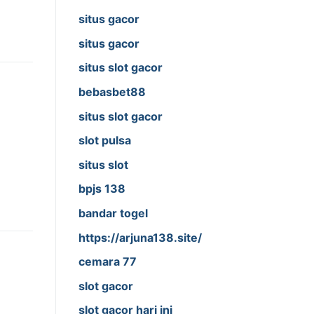
situs gacor
situs gacor
situs slot gacor
bebasbet88
situs slot gacor
slot pulsa
situs slot
bpjs 138
bandar togel
https://arjuna138.site/
cemara 77
slot gacor
slot gacor hari ini