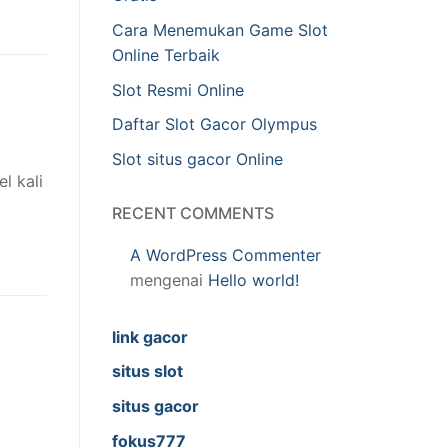
Cara Menemukan Game Slot
Online Terbaik
Slot Resmi Online
Daftar Slot Gacor Olympus
Slot situs gacor Online
l kali
RECENT COMMENTS
A WordPress Commenter
mengenai
Hello world!
link gacor
situs slot
situs gacor
fokus777