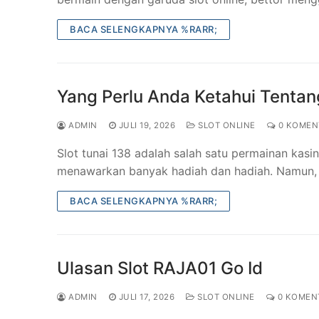
BACA SELENGKAPNYA %RARR;
Yang Perlu Anda Ketahui Tentan
ADMIN
JULI 19, 2026
SLOT ONLINE
0 KOMEN
Slot tunai 138 adalah salah satu permainan kas
menawarkan banyak hadiah dan hadiah. Namun
BACA SELENGKAPNYA %RARR;
Ulasan Slot RAJA01 Go Id
ADMIN
JULI 17, 2026
SLOT ONLINE
0 KOMEN