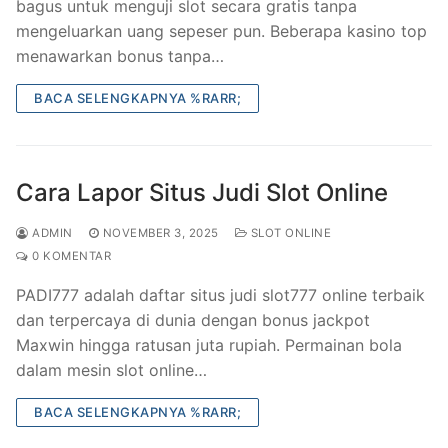
bagus untuk menguji slot secara gratis tanpa
mengeluarkan uang sepeser pun. Beberapa kasino top
menawarkan bonus tanpa…
BACA SELENGKAPNYA %RARR;
Cara Lapor Situs Judi Slot Online
ADMIN
NOVEMBER 3, 2025
SLOT ONLINE
0 KOMENTAR
PADI777 adalah daftar situs judi slot777 online terbaik
dan terpercaya di dunia dengan bonus jackpot
Maxwin hingga ratusan juta rupiah. Permainan bola
dalam mesin slot online…
BACA SELENGKAPNYA %RARR;