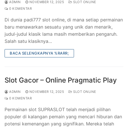
ADMIN
NOVEMBER 12, 2025
SLOT ONLINE
0 KOMENTAR
Di dunia padi777 slot online, di mana setiap permainan
baru menawarkan sesuatu yang unik dan menarik,
judul-judul klasik lama masih memberikan pengaruh.
Salah satu klasiknya…
BACA SELENGKAPNYA %RARR;
Slot Gacor – Online Pragmatic Play
ADMIN
NOVEMBER 12, 2025
SLOT ONLINE
0 KOMENTAR
Permainan slot SUPRASLOT telah menjadi pilihan
populer di kalangan pemain yang mencari hiburan dan
potensi kemenangan yang signifikan. Mereka telah