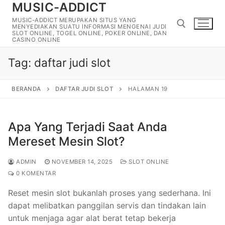
MUSIC-ADDICT
Lompat
ke
MUSIC-ADDICT MERUPAKAN SITUS YANG
MENYEDIAKAN SUATU INFORMASI MENGENAI JUDI
konten
SLOT ONLINE, TOGEL ONLINE, POKER ONLINE, DAN
CASINO ONLINE
Tag:
daftar judi slot
Cari:
BERANDA
DAFTAR JUDI SLOT
HALAMAN 19
Apa Yang Terjadi Saat Anda
Mereset Mesin Slot?
ADMIN
NOVEMBER 14, 2025
SLOT ONLINE
0 KOMENTAR
Reset mesin slot bukanlah proses yang sederhana. Ini
dapat melibatkan panggilan servis dan tindakan lain
untuk menjaga agar alat berat tetap bekerja