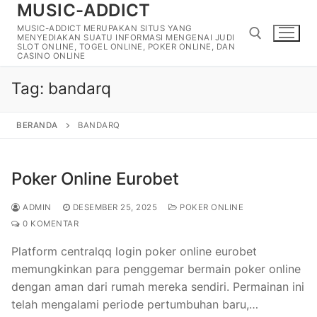
MUSIC-ADDICT
Lompat
ke
MUSIC-ADDICT MERUPAKAN SITUS YANG
MENYEDIAKAN SUATU INFORMASI MENGENAI JUDI
konten
SLOT ONLINE, TOGEL ONLINE, POKER ONLINE, DAN
CASINO ONLINE
Tag:
bandarq
Cari:
BERANDA
BANDARQ
Poker Online Eurobet
ADMIN
DESEMBER 25, 2025
POKER ONLINE
0 KOMENTAR
Platform centralqq login poker online eurobet
memungkinkan para penggemar bermain poker online
dengan aman dari rumah mereka sendiri. Permainan ini
telah mengalami periode pertumbuhan baru,…