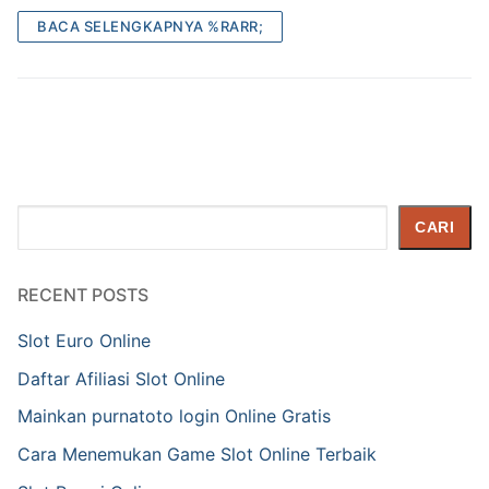
BACA SELENGKAPNYA %RARR;
Cari
CARI
RECENT POSTS
Slot Euro Online
Daftar Afiliasi Slot Online
Mainkan purnatoto login Online Gratis
Cara Menemukan Game Slot Online Terbaik