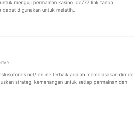
 untuk menguji permainan kasino ide777 link tanpa
a dapat digunakan untuk melatih…
NTAR
eslusofonos.net/ online terbaik adalah membiasakan diri d
uskan strategi kemenangan untuk setiap permainan dan