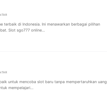
NTAR
ne terbaik di Indonesia. Ini menawarkan berbagai pilihan
at. Slot sgo777 online…
NTAR
g baik untuk mencoba slot baru tanpa mempertaruhkan uang
untuk mempelajari…