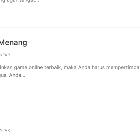
g Menang
NTAR
ainkan game online terbaik, maka Anda harus mempertimb
agus. Anda…
NTAR