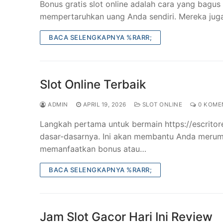
Bonus gratis slot online adalah cara yang bagus
mempertaruhkan uang Anda sendiri. Mereka jug
BACA SELENGKAPNYA %RARR;
Slot Online Terbaik
ADMIN
APRIL 19, 2026
SLOT ONLINE
0 KOME
Langkah pertama untuk bermain https://escritor
dasar-dasarnya. Ini akan membantu Anda merum
memanfaatkan bonus atau…
BACA SELENGKAPNYA %RARR;
Jam Slot Gacor Hari Ini Review