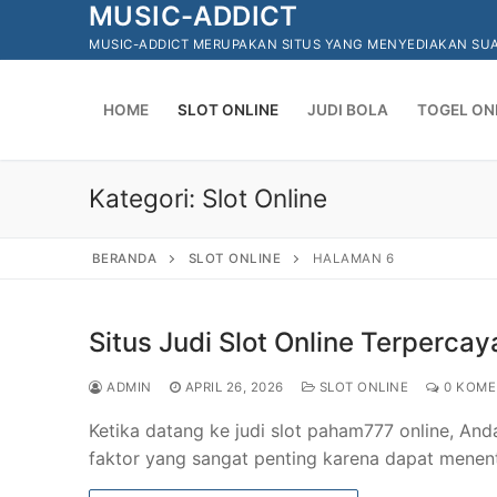
MUSIC-ADDICT
Lompat
ke
MUSIC-ADDICT MERUPAKAN SITUS YANG MENYEDIAKAN SUAT
konten
HOME
SLOT ONLINE
JUDI BOLA
TOGEL ON
Kategori:
Slot Online
BERANDA
SLOT ONLINE
HALAMAN 6
Situs Judi Slot Online Terperca
ADMIN
APRIL 26, 2026
SLOT ONLINE
0 KOME
Ketika datang ke judi slot paham777 online, Anda
faktor yang sangat penting karena dapat mene