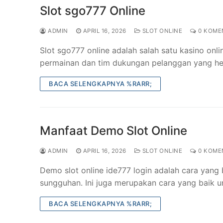
Slot sgo777 Online
ADMIN
APRIL 16, 2026
SLOT ONLINE
0 KOME
Slot sgo777 online adalah salah satu kasino onli
permainan dan tim dukungan pelanggan yang heb
BACA SELENGKAPNYA %RARR;
Manfaat Demo Slot Online
ADMIN
APRIL 16, 2026
SLOT ONLINE
0 KOME
Demo slot online ide777 login adalah cara yan
sungguhan. Ini juga merupakan cara yang baik 
BACA SELENGKAPNYA %RARR;