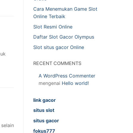
Cara Menemukan Game Slot
Online Terbaik
Slot Resmi Online
Daftar Slot Gacor Olympus
Slot situs gacor Online
tuk
RECENT COMMENTS
A WordPress Commenter
mengenai
Hello world!
link gacor
situs slot
situs gacor
selain
fokus777