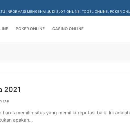
U INFORMASI MENGENAI JUDI SLOT ONLINE, TOGEL ONLINE, POKER ONL
LINE
POKER ONLINE
CASINO ONLINE
Cari:
ya 2021
NTAR
 harus memilih situs yang memiliki reputasi baik. Ini adalah
ntukan apakah…