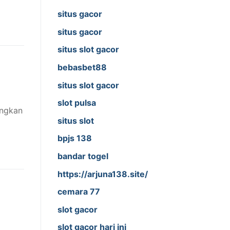
situs gacor
situs gacor
situs slot gacor
bebasbet88
situs slot gacor
slot pulsa
angkan
situs slot
bpjs 138
bandar togel
https://arjuna138.site/
cemara 77
slot gacor
slot gacor hari ini